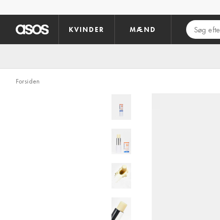
Gå til hovedindhold
KVINDER
MÆND
Forsiden