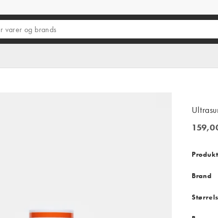
Ultrasu
159,00
159,00 
Produkt
Brand
Størrel