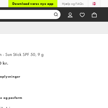
Download vores nye app
Hjælp og FAQs
n - Sun Stick SPF 50, 9 g
 kr.
kr.
oplysninger
se og pasform