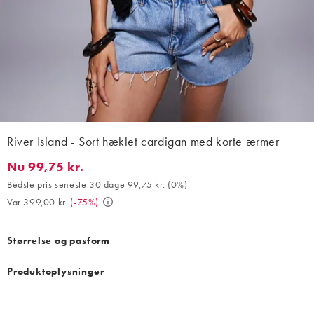
River Island - Sort hæklet cardigan med korte ærmer
Nu 99,75 kr.
Nu 99,75 kr.. Bedste pris seneste 30 dage 99,75 kr. (0%). Var 39
Bedste pris seneste 30 dage 99,75 kr.
(
0%
)
Var 399,00 kr.
(
-75%
)
Størrelse og pasform
Produktoplysninger