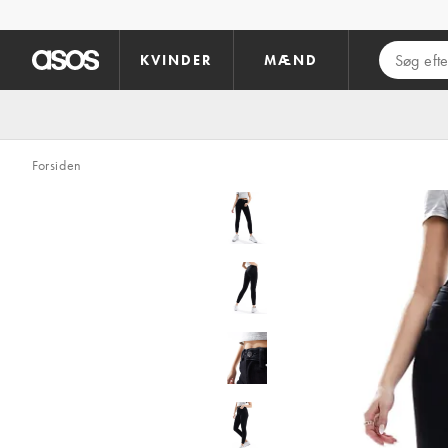
Gå til hovedindhold
KVINDER
MÆND
Forsiden