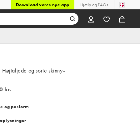
Download vores nye app
Hjælp og FAQs
Højtaljede og sorte skinny-
0 kr.
kr.
se og pasform
oplysninger