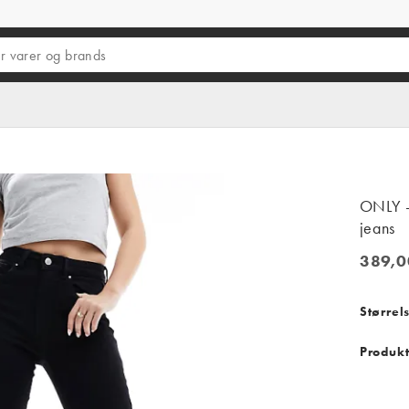
ONLY - 
jeans
389,0
389,00 
Størrel
Produkt