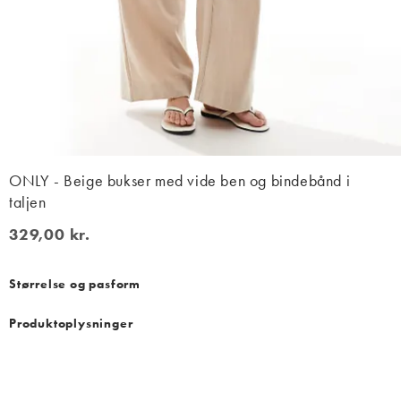
ONLY - Beige bukser med vide ben og bindebånd i
taljen
329,00 kr.
329,00 kr.
Størrelse og pasform
Produktoplysninger