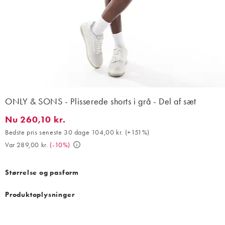
ONLY & SONS - Plisserede shorts i grå - Del af sæt
Nu 260,10 kr.
Nu 260,10 kr.. Bedste pris seneste 30 dage 104,00 kr. (+151%). 
Bedste pris seneste 30 dage 104,00 kr.
(
+151%
)
Var 289,00 kr.
(
-10%
)
Størrelse og pasform
Produktoplysninger