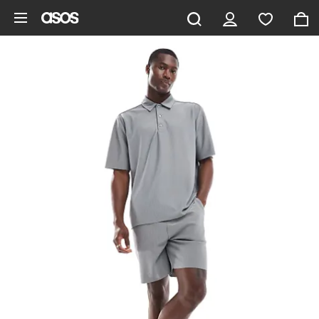
Gå til hovedindhold