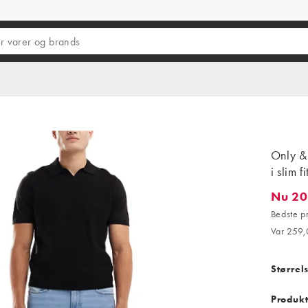
Only & 
i slim fi
Nu 20
Nu 204,
Bedste p
Var 259,
Størrel
Produkt