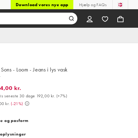
Download vores nye app
Hjælp og FAQs
Sons - Loom - Jeans i lys vask
t
4,00 kr.
00 kr.. Bedste pris seneste 30 dage 192,00 kr. (+7%). Var 259,00 k
ris seneste 30 dage 192,00 kr.
(
+7%
)
00 kr.
(
-21%
)
se og pasform
oplysninger