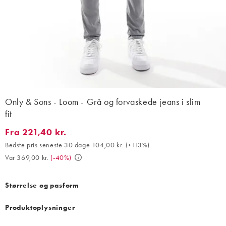
Only & Sons - Loom - Grå og forvaskede jeans i slim
fit
Fra 221,40 kr.
Fra 221,40 kr.. Bedste pris seneste 30 dage 104,00 kr. (+113%). 
Bedste pris seneste 30 dage 104,00 kr.
(
+113%
)
Var 369,00 kr.
(
-40%
)
Størrelse og pasform
Produktoplysninger