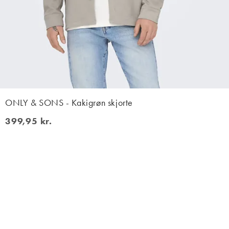
ONLY & SONS - Kakigrøn skjorte
399,95 kr.
399,95 kr.