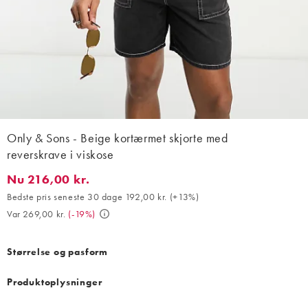
Only & Sons - Beige kortærmet skjorte med
reverskrave i viskose
Nu 216,00 kr.
Nu 216,00 kr.. Bedste pris seneste 30 dage 192,00 kr. (+13%). Va
Bedste pris seneste 30 dage 192,00 kr.
(
+13%
)
Var 269,00 kr.
(
-19%
)
Størrelse og pasform
Produktoplysninger