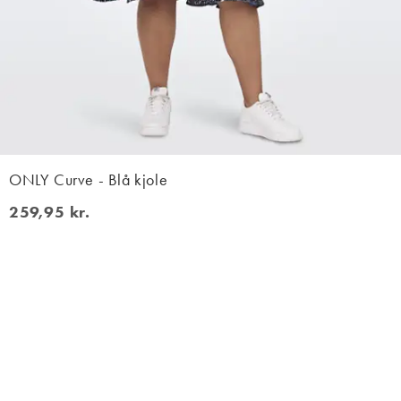
ONLY Curve - Blå kjole
259,95 kr.
259,95 kr.