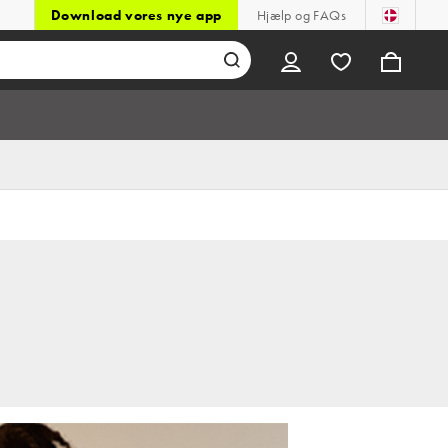
Download vores nye app
Hjælp og FAQs