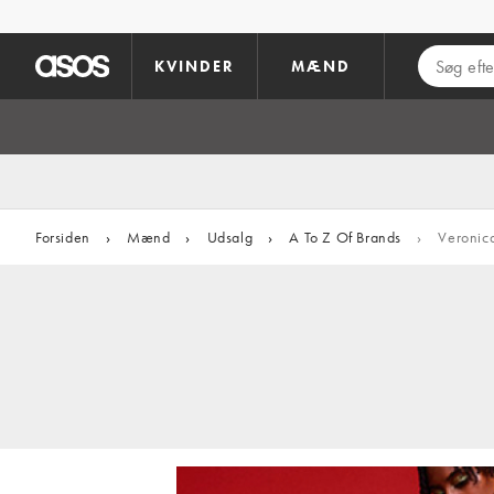
Gå til hovedindhold
KVINDER
MÆND
Forsiden
›
Mænd
›
Udsalg
›
A To Z Of Brands
›
Veronica