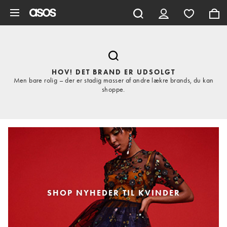
Gå til hovedindhold
HOV! DET BRAND ER UDSOLGT
Men bare rolig – der er stadig masser af andre lækre brands, du kan
shoppe.
SHOP NYHEDER TIL KVINDER