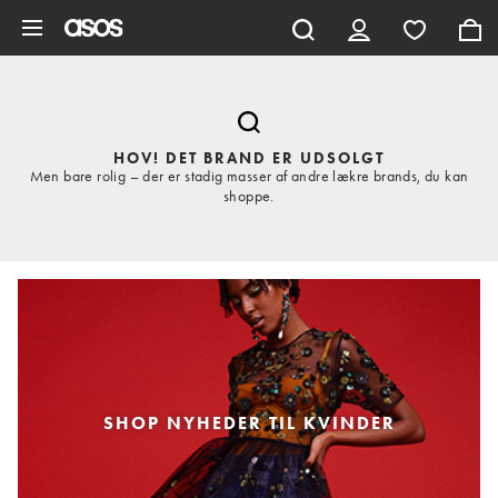
Gå til hovedindhold
HOV! DET BRAND ER UDSOLGT
Men bare rolig – der er stadig masser af andre lækre brands, du kan
shoppe.
SHOP NYHEDER TIL KVINDER