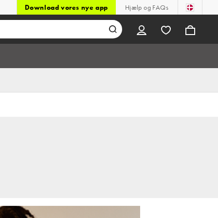
Download vores nye app
Hjælp og FAQs