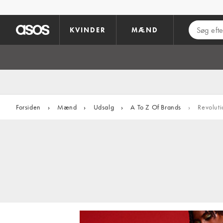
Gå til hovedindhold
KVINDER
MÆND
Forsiden
›
Mænd
›
Udsalg
›
A To Z Of Brands
›
Revolut