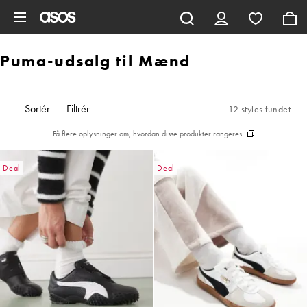
Gå til hovedindhold
Puma-udsalg til Mænd
Sortér
Filtrér
12 styles fundet
Få flere oplysninger om, hvordan disse produkter rangeres
Deal
Deal