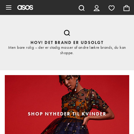
Gå til hovedindhold
HOV! DET BRAND ER UDSOLGT
Men bare rolig – der er stadig masser af andre lækre brands, du kan
shoppe.
SHOP NYHEDER TIL KVINDER