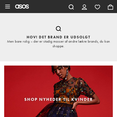
Gå til hovedindhold
HOV! DET BRAND ER UDSOLGT
Men bare rolig – der er stadig masser af andre lækre brands, du kan
shoppe.
SHOP NYHEDER TIL KVINDER