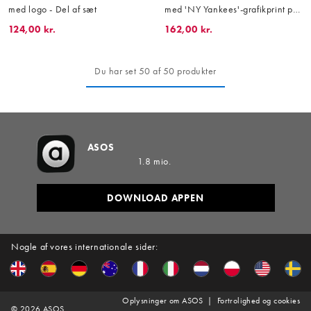
med logo - Del af sæt
med 'NY Yankees'-grafikprint på
ryggen
124,00 kr.
162,00 kr.
Du har set 50 af 50 produkter
ASOS
1.8 mio.
DOWNLOAD APPEN
Nogle af vores internationale sider:
Oplysninger om ASOS
Fortrolighed og cookies
©
2026
ASOS