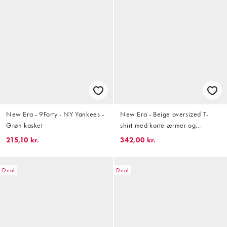
New Era - 9Forty - NY Yankees -
New Era - Beige oversized T-
Grøn kasket
shirt med korte ærmer og
vaffeltekstur i firkantet pasform
215,10 kr.
342,00 kr.
Deal
Deal