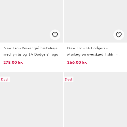
New Era - Vasket grå hættetrøje
New Era - LA Dodgers -
med lynlås og 'LA Dodgers'-logo
Mørkegrøn oversized T-shirt med
vaffeltekstur og logo
278,00 kr.
266,00 kr.
Deal
Deal