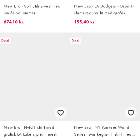
New Era - Sort utility-vest med
New Era - LA Dodgers - Grøn T-
lynlås og lommer
shirt i regular fit med grafisk
logoprint
674,10 kr.
155,40 kr.
Deal
Deal
New Era - Hvid T-shirt med
New Era - NY Yankees World
grafisk LA Lakers-print i mesh
Series - Mørkegrøn T-shirt med