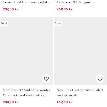
Series - Hvid T-shirt med grafisk
T-shirt med 'LA Dodgers'-
print på ryggen
logoapplikation i firkantet
237,30 kr.
259,35 kr.
pasform
Deal
Deal
New Era - NY Yankees 9Twenty -
New Era - Hvid oversized T-shirt
Offwhite kasket med minilogo
med spillerprint
233,10 kr.
169,50 kr.