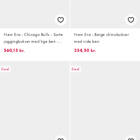
New Era - Chicago Bulls - Sorte
New Era - Beige chinobukser
joggingbukser med lige ben -
med vide ben
Del af sæt
560,15 kr.
354,50 kr.
Deal
Deal