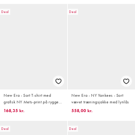
Deal
Deal
New Era - Sort T-shirt med
New Era - NY Yankees - Sort
grafisk NY Mets-print på ryggen i
vævet træningsjakke med lynlås
regular fit
168,35 kr.
558,00 kr.
Deal
Deal