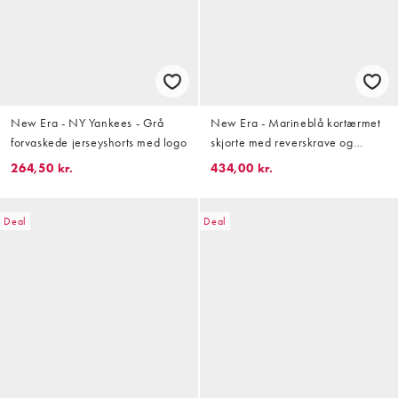
New Era - NY Yankees - Grå
New Era - Marineblå kortærmet
forvaskede jerseyshorts med logo
skjorte med reverskrave og
grafisk logo
264,50 kr.
434,00 kr.
Deal
Deal