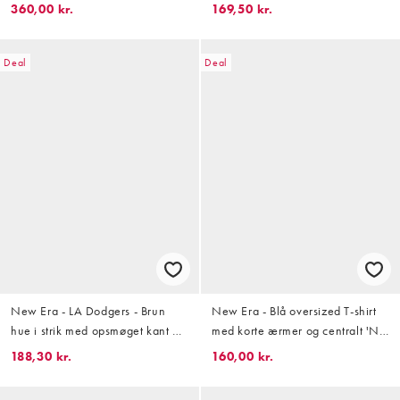
grafisk print på ryggen
360,00 kr.
169,50 kr.
Deal
Deal
New Era - LA Dodgers - Brun
New Era - Blå oversized T-shirt
hue i strik med opsmøget kant og
med korte ærmer og centralt 'NY
logo
Yankees'-logo
188,30 kr.
160,00 kr.