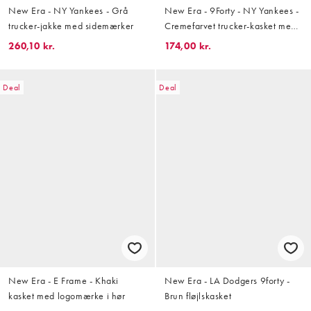
New Era - NY Yankees - Grå
New Era - 9Forty - NY Yankees -
trucker-jakke med sidemærker
Cremefarvet trucker-kasket med
logomærke
260,10 kr.
174,00 kr.
Deal
Deal
New Era - E Frame - Khaki
New Era - LA Dodgers 9forty -
kasket med logomærke i hør
Brun fløjlskasket