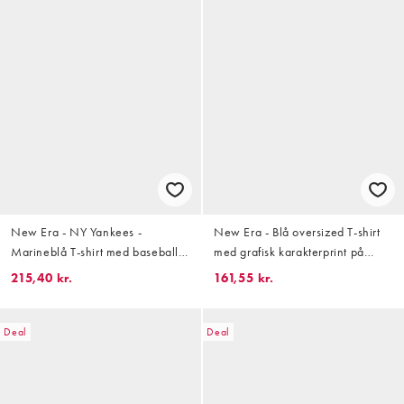
New Era - NY Yankees -
New Era - Blå oversized T-shirt
Marineblå T-shirt med baseball-
med grafisk karakterprint på
grafik og print på ryggen
ryggen
215,40 kr.
161,55 kr.
Deal
Deal