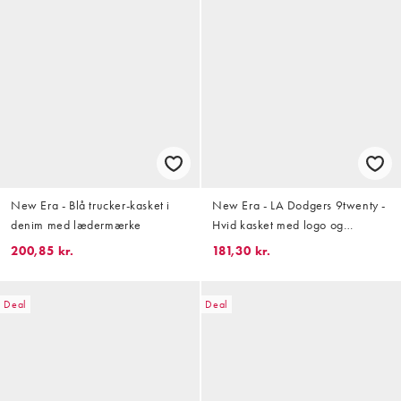
New Era - Blå trucker-kasket i
New Era - LA Dodgers 9twenty -
denim med lædermærke
Hvid kasket med logo og
sidemærke
200,85 kr.
181,30 kr.
Deal
Deal