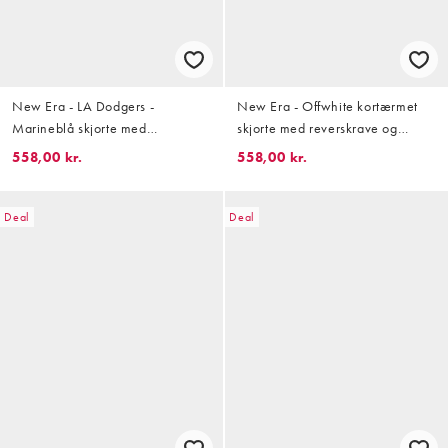
New Era - LA Dodgers -
New Era - Offwhite kortærmet
Marineblå skjorte med
skjorte med reverskrave og
reverskrave og logo
grafisk logo
558,00 kr.
558,00 kr.
Deal
Deal