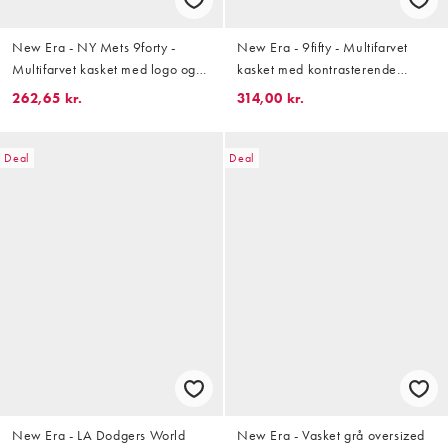
New Era - NY Mets 9forty -
New Era - 9fifty - Multifarvet
Multifarvet kasket med logo og
kasket med kontrasterende
kontrastskygge
skygge og grafisk 'LA Lakers'-
262,65 kr.
314,00 kr.
logo
Deal
Deal
New Era - LA Dodgers World
New Era - Vasket grå oversized