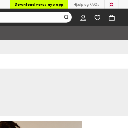
Download vores nye app
Hjælp og FAQs