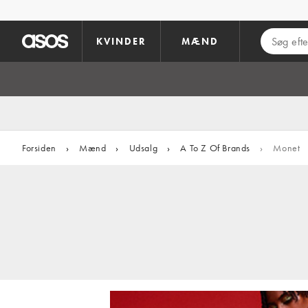
Gå til hovedindhold
KVINDER
MÆND
Forsiden
›
Mænd
›
Udsalg
›
A To Z Of Brands
›
Monet