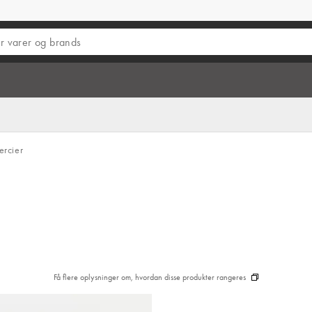
rcier
Få flere oplysninger om, hvordan disse produkter rangeres