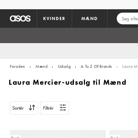
Gå til hovedindhold
KVINDER
MÆND
Forsiden
›
Mænd
›
Udsalg
›
A To Z Of Brands
›
Laura Me
Laura Mercier-udsalg til Mænd
Sortér
Filtrér