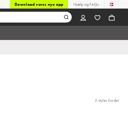
Download vores nye app
Hjælp og FAQs
2 styles fundet