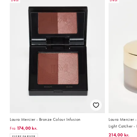
Deal
Deal
Laura Mercier - Bronze Colour Infusion
Laura Mercier -
Light Catcher -
Fra
174,00 kr.
214,00 kr.
FLERE FARVER