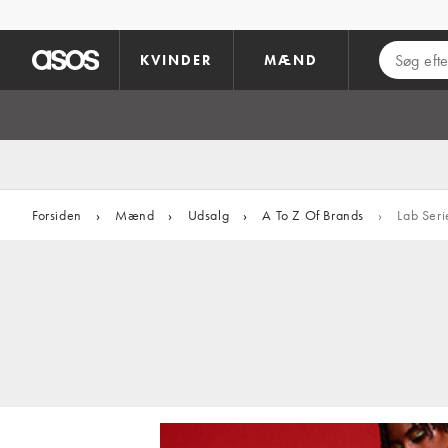
Gå til hovedindhold
KVINDER
MÆND
Forsiden
›
Mænd
›
Udsalg
›
A To Z Of Brands
›
Lab Seri