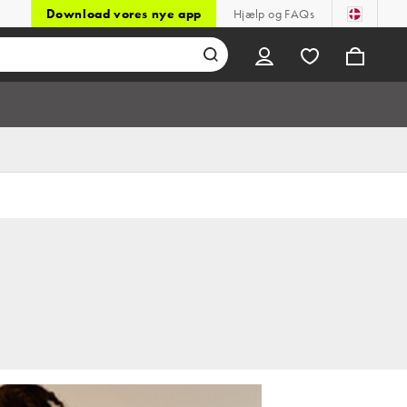
Download vores nye app
Hjælp og FAQs