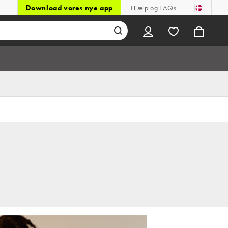
Download vores nye app
Hjælp og FAQs