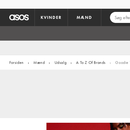
Gå til hovedindhold
KVINDER
MÆND
Forsiden
›
Mænd
›
Udsalg
›
A To Z Of Brands
›
Goodie 