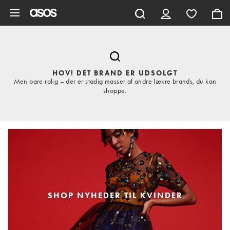
Gå til hovedindhold
HOV! DET BRAND ER UDSOLGT
Men bare rolig – der er stadig masser af andre lækre brands, du kan
shoppe.
SHOP NYHEDER TIL KVINDER