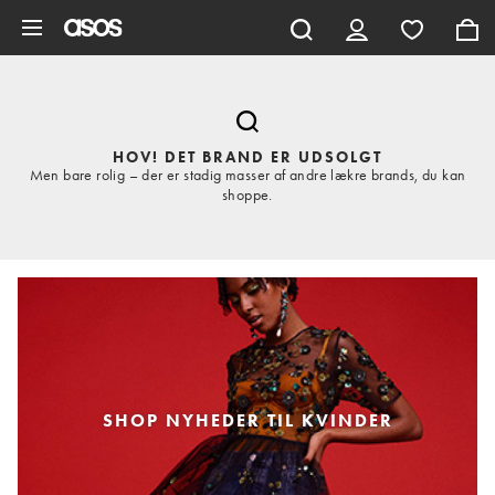
Gå til hovedindhold
HOV! DET BRAND ER UDSOLGT
Men bare rolig – der er stadig masser af andre lækre brands, du kan
shoppe.
SHOP NYHEDER TIL KVINDER