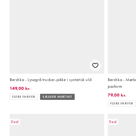
Bershka - Lysegrå trucker-jakke i syntetisk uld
Bershka - Mørke
pasform
149,00 kr.
79,00 kr.
FLERE FARVER
SÆLGER HURTIGT
FLERE FARVER
Deal
Deal