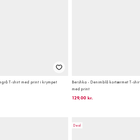
grå T-shirt med print i krympet
Bershka - Denimblå kortærmet T-shirt i
med print
129,00 kr.
Deal