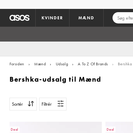
Gå til hovedindhold
KVINDER
MÆND
Forsiden
›
Mænd
›
Udsalg
›
A To Z Of Brands
›
Bershka
Bershka-udsalg til Mænd
Sortér
Filtrér
Deal
Deal