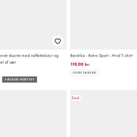
rvet skjorte med vaffeltekstur og
Bershka - Retro Sport - Hvid T-shirt
el af sæt
119,00 kr.
FLERE FARVER
SÆLGER HURTIGT
Deal