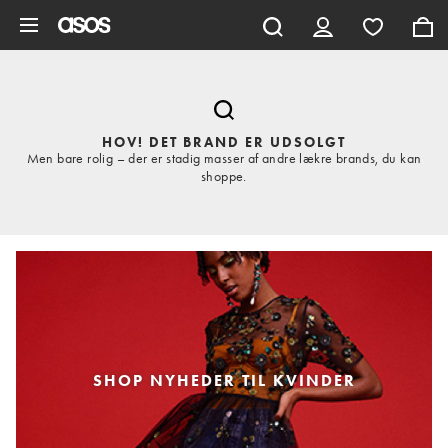
Gå til hovedindhold
HOV! DET BRAND ER UDSOLGT
Men bare rolig – der er stadig masser af andre lækre brands, du kan
shoppe.
SHOP NYHEDER TIL KVINDER