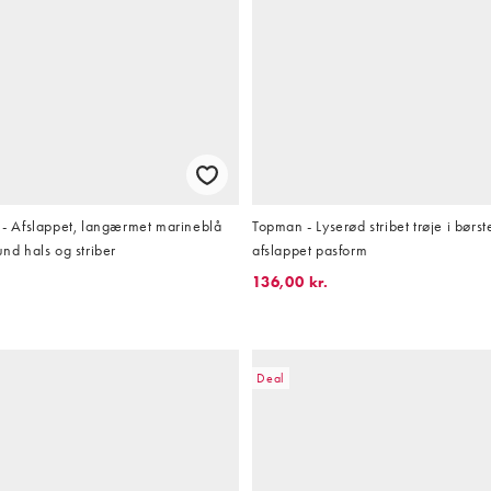
 Afslappet, langærmet marineblå
Topman - Lyserød stribet trøje i børst
und hals og striber
afslappet pasform
136,00 kr.
Deal