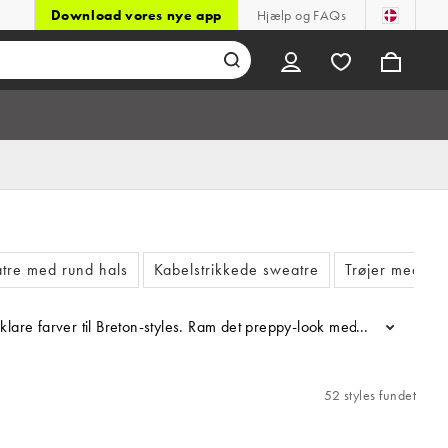
Download vores nye app
Hjælp og FAQs
tre med rund hals
Kabelstrikkede sweatre
Trøjer med v-h
klare farver til Breton-styles. Ram det preppy-look med en stribet trø
...
52 styles fundet