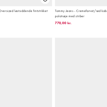
ersized løstsiddende fintstrikket
Tommy Jeans - Cremefarvet/rød kabe
polotrøje med striber
770,00 kr.