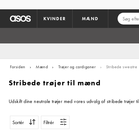
Gå til hovedindhold
KVINDER
MÆND
Forsiden
›
Mænd
›
Trøjer og cardiganer
›
Stribede sweatre
Stribede trøjer til mænd
Udskift dine neutrale trøjer med vores udvalg af stribede trøjer 
Sortér
Filtrér