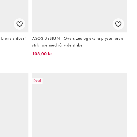
rune striber i
ASOS DESIGN - Oversized og ekstra plysset brun
striktrøje med råhvide striber
108,00 kr.
Deal