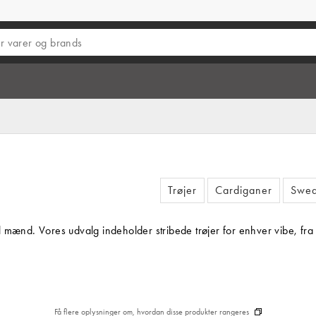
Trøjer
Cardiganer
Swea
til mænd. Vores udvalg indeholder stribede trøjer for enhver vibe, fra 
Få flere oplysninger om, hvordan disse produkter rangeres