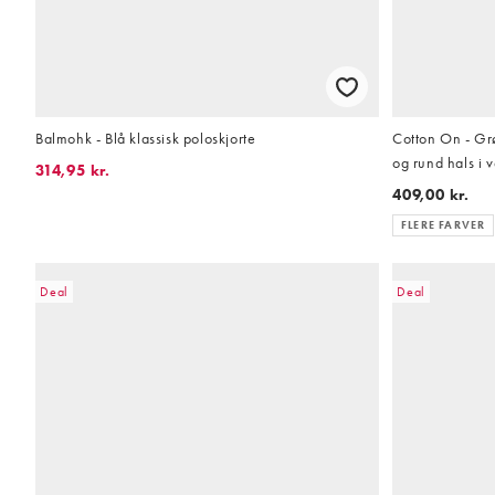
Balmohk - Blå klassisk poloskjorte
Cotton On - Grø
og rund hals i v
314,95 kr.
409,00 kr.
FLERE FARVER
Deal
Deal