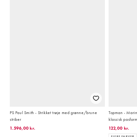
PS Paul Smith - Strikket trøje med grønne/brune
Topman - Marineb
striber
klassisk pasfor
1.596,00 kr.
122,00 kr.
FLERE FARVER