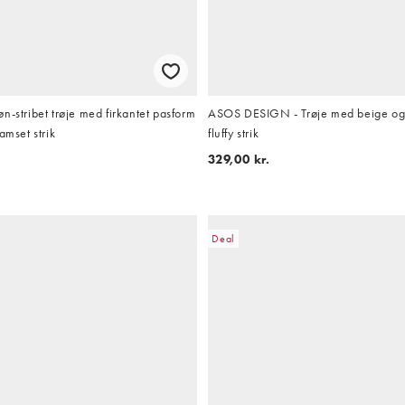
n-stribet trøje med firkantet pasform
ASOS DESIGN - Trøje med beige og b
amset strik
fluffy strik
329,00 kr.
Deal