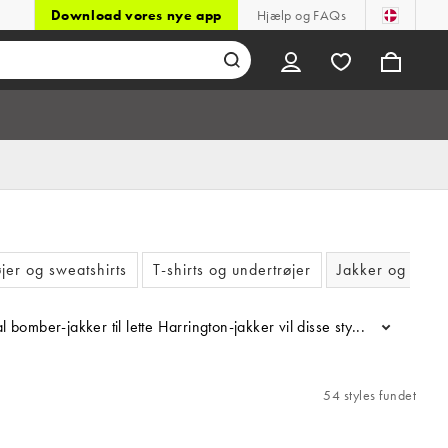
Download vores nye app
Hjælp og FAQs
jer og sweatshirts
T-shirts og undertrøjer
Jakker og frakk
mber-jakker til lette Harrington-jakker vil disse stykker gør dit lag
...
54 styles fundet