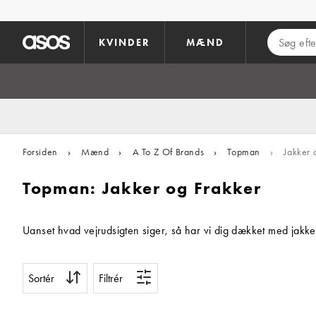
Gå til hovedindhold
KVINDER
MÆND
Forsiden
›
Mænd
›
A To Z Of Brands
›
Topman
›
Jakker 
Topman: Jakker og Frakker
Uanset hvad vejrudsigten siger, så har vi dig dækket med jakker 
Sortér
Filtrér