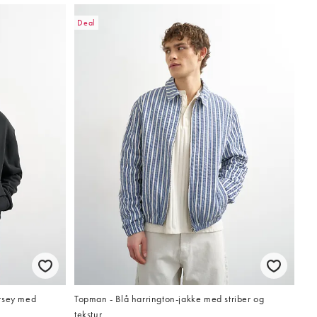
Deal
ersey med
Topman - Blå harrington-jakke med striber og
tekstur