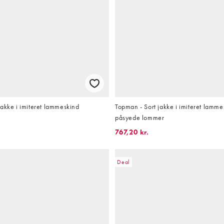
akke i imiteret lammeskind
Topman - Sort jakke i imiteret lamm
påsyede lommer
767,20 kr.
Deal