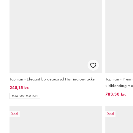
Topman - Elegant bordeauxrød Harrington-jakke
Topman - Premi
uldblanding m
248,15 kr.
783,30 kr.
MIX OG MATCH
Deal
Deal