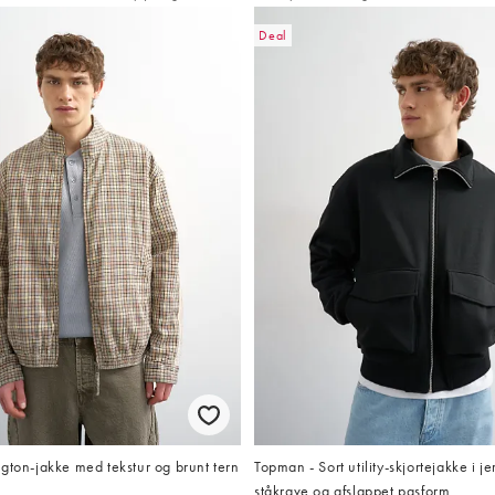
Deal
gton-jakke med tekstur og brunt tern
Topman - Sort utility-skjortejakke i j
ståkrave og afslappet pasform