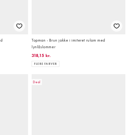
nd
Topman - Brun jakke i imiteret rulam med
lynlåslommer
318,15 kr.
FLERE FARVER
Deal