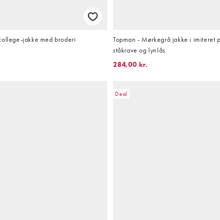
college-jakke med broderi
Topman - Mørkegrå jakke i imiteret 
ståkrave og lynlås
284,00 kr.
Deal