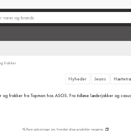
og frakker
Nyheder
Jeans
Hættetrø
og frakker fra Topman hos ASOS. Fra tidløse læderjakker og casual bo
Få flere oplysninger om, hvordan disse produkter rangeres