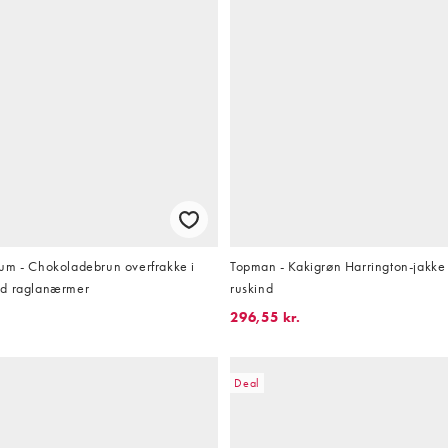
um - Chokoladebrun overfrakke i
Topman - Kakigrøn Harrington-jakke i
ed raglanærmer
ruskind
296,55 kr.
Deal