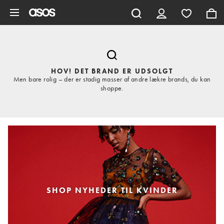
Gå til hovedindhold
HOV! DET BRAND ER UDSOLGT
Men bare rolig – der er stadig masser af andre lækre brands, du kan
shoppe.
SHOP NYHEDER TIL KVINDER