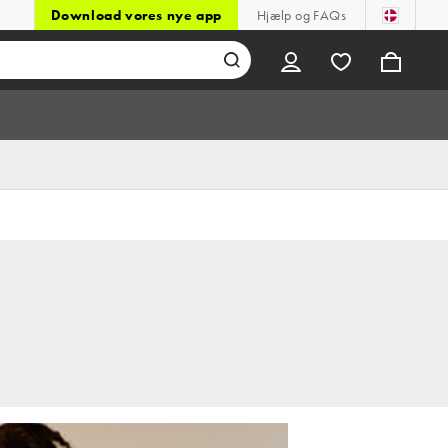
Download vores nye app
Hjælp og FAQs