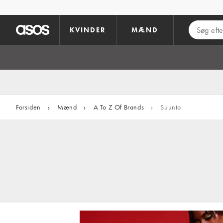
Gå til hovedindhold
KVINDER
MÆND
Forsiden
›
Mænd
›
A To Z Of Brands
›
Suunto