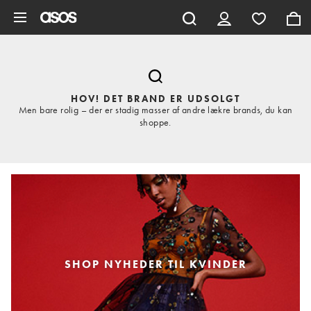
Gå til hovedindhold
HOV! DET BRAND ER UDSOLGT
Men bare rolig – der er stadig masser af andre lækre brands, du kan
shoppe.
SHOP NYHEDER TIL KVINDER