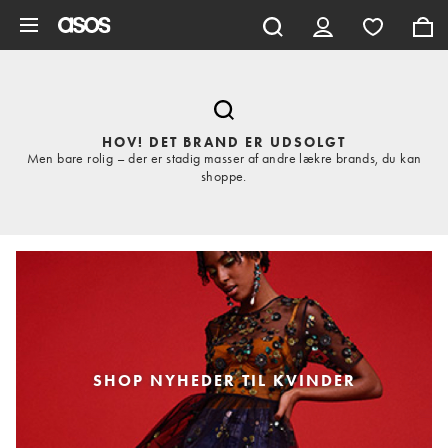
Gå til hovedindhold
HOV! DET BRAND ER UDSOLGT
Men bare rolig – der er stadig masser af andre lækre brands, du kan
shoppe.
SHOP NYHEDER TIL KVINDER