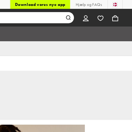
Download vores nye app
Hjælp og FAQs