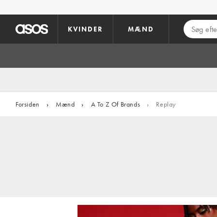
Gå til hovedindhold
KVINDER
MÆND
Forsiden
›
Mænd
›
A To Z Of Brands
›
Replay