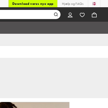
Download vores nye app
Hjælp og FAQs