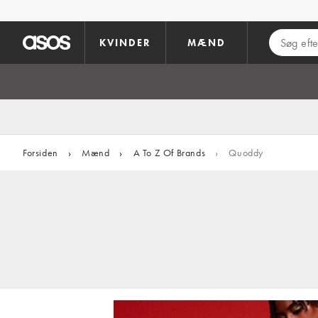
Gå til hovedindhold
KVINDER
MÆND
Forsiden
›
Mænd
›
A To Z Of Brands
›
Quoddy