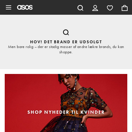
Gå til hovedindhold
HOV! DET BRAND ER UDSOLGT
Men bare rolig – der er stadig masser af andre lækre brands, du kan
shoppe.
SHOP NYHEDER TIL KVINDER