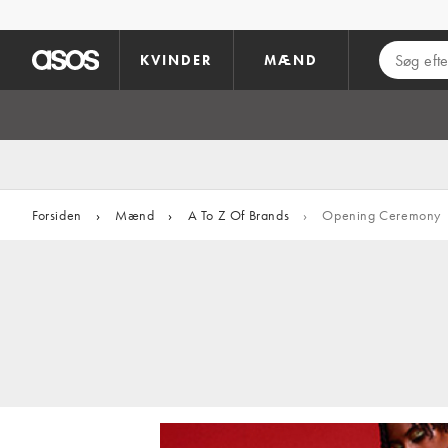
Gå til hovedindhold
KVINDER
MÆND
Forsiden
›
Mænd
›
A To Z Of Brands
›
Opening Ceremony