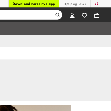
Download vores nye app
Hjælp og FAQs