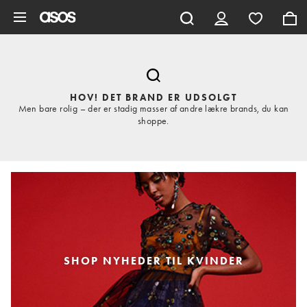
Gå til hovedindhold
HOV! DET BRAND ER UDSOLGT
Men bare rolig – der er stadig masser af andre lækre brands, du kan
shoppe.
SHOP NYHEDER TIL KVINDER