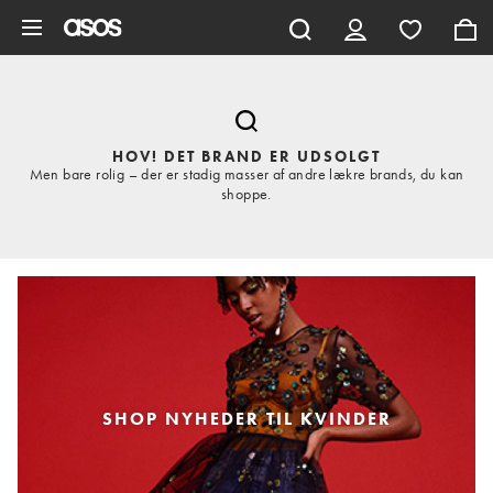
Gå til hovedindhold
HOV! DET BRAND ER UDSOLGT
Men bare rolig – der er stadig masser af andre lækre brands, du kan
shoppe.
SHOP NYHEDER TIL KVINDER