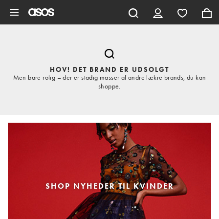
Gå til hovedindhold
HOV! DET BRAND ER UDSOLGT
Men bare rolig – der er stadig masser af andre lækre brands, du kan
shoppe.
SHOP NYHEDER TIL KVINDER