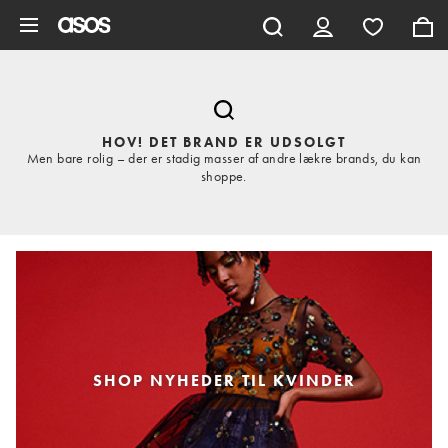
Gå til hovedindhold
HOV! DET BRAND ER UDSOLGT
Men bare rolig – der er stadig masser af andre lækre brands, du kan
shoppe.
SHOP NYHEDER TIL KVINDER