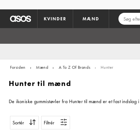
Gå til hovedindhold
KVINDER
MÆND
Forsiden
›
Mænd
›
A To Z Of Brands
›
Hunter
Hunter til mænd
De ikoniske gummistøvler fra Hunter til mænd er et fast indslag 
Sortér
Filtrér