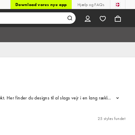
Download vores nye app
Hjælp og FAQs
ukt. Her finder du designs til al slags vejr i en lang række farvenu
...
25 styles fundet