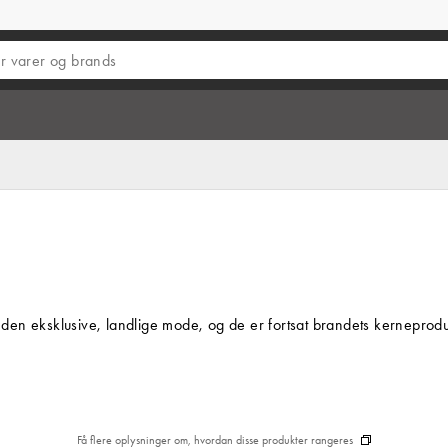
i den eksklusive, landlige mode, og de er fortsat brandets kerneprod
Få flere oplysninger om, hvordan disse produkter rangeres