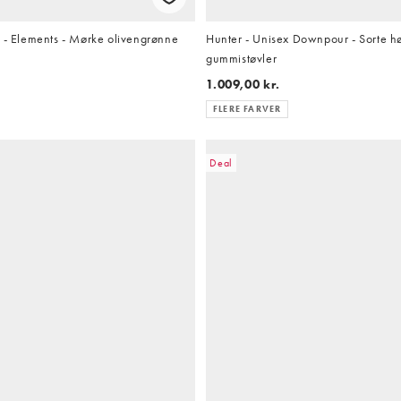
x - Elements - Mørke olivengrønne
Hunter - Unisex Downpour - Sorte h
gummistøvler
1.009,00 kr.
FLERE FARVER
Deal