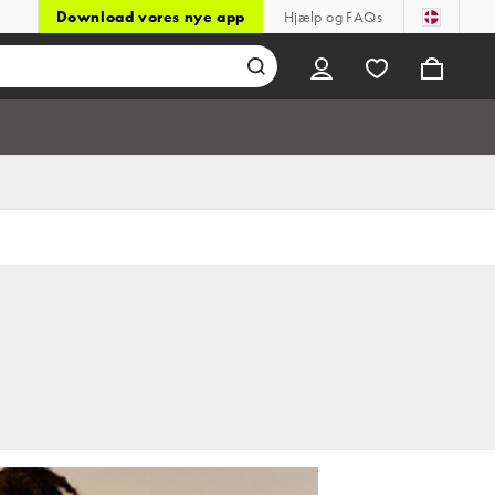
Download vores nye app
Hjælp og FAQs