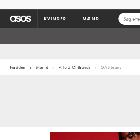
Gå til hovedindhold
KVINDER
MÆND
Forsiden
›
Mænd
›
A To Z Of Brands
›
GAS Jeans