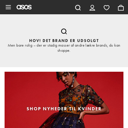
Gå til hovedindhold
HOV! DET BRAND ER UDSOLGT
Men bare rolig – der er stadig masser af andre lækre brands, du kan
shoppe.
SHOP NYHEDER TIL KVINDER