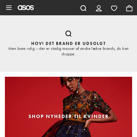
Gå til hovedindhold
HOV! DET BRAND ER UDSOLGT
Men bare rolig – der er stadig masser af andre lækre brands, du kan
shoppe.
SHOP NYHEDER TIL KVINDER