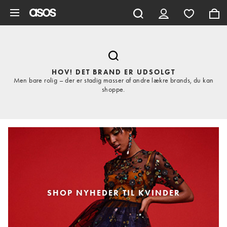
Gå til hovedindhold
HOV! DET BRAND ER UDSOLGT
Men bare rolig – der er stadig masser af andre lækre brands, du kan
shoppe.
SHOP NYHEDER TIL KVINDER