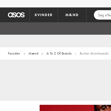
Gå til hovedindhold
KVINDER
MÆND
Forsiden
›
Mænd
›
A To Z Of Brands
›
Burton Snowboards