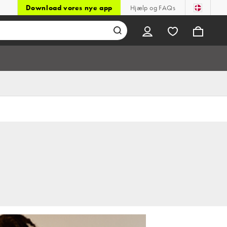
Download vores nye app
Hjælp og FAQs