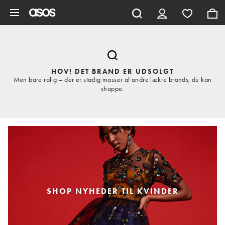
Gå til hovedindhold
HOV! DET BRAND ER UDSOLGT
Men bare rolig – der er stadig masser af andre lækre brands, du kan
shoppe.
SHOP NYHEDER TIL KVINDER