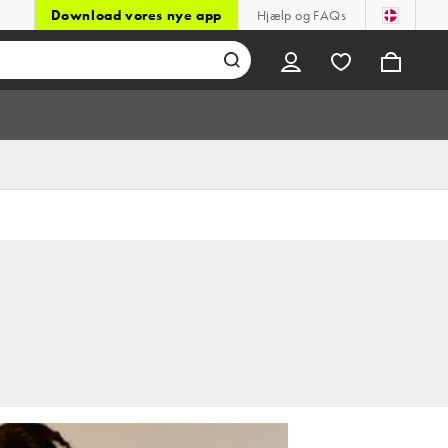
Download vores nye app
Hjælp og FAQs