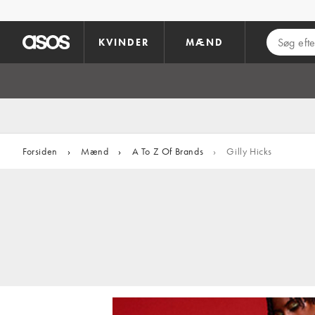
Gå til hovedindhold
KVINDER
MÆND
Forsiden
›
Mænd
›
A To Z Of Brands
›
Gilly Hicks