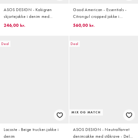
ASOS DESIGN - Kakigrøn
Good American - Essentials -
skjortejakke i denim med
Citrongul cropped jakke i
korsetdesign - Del af sæt
bomuld med udskæringer - Del
246,00 kr.
560,00 kr.
af sæt
Deal
Deal
MIX OG MATCH
Lacoste - Beige trucker-jakke i
ASOS DESIGN - Neutralfarvet
denim
denimjakke med ståkrave - Del