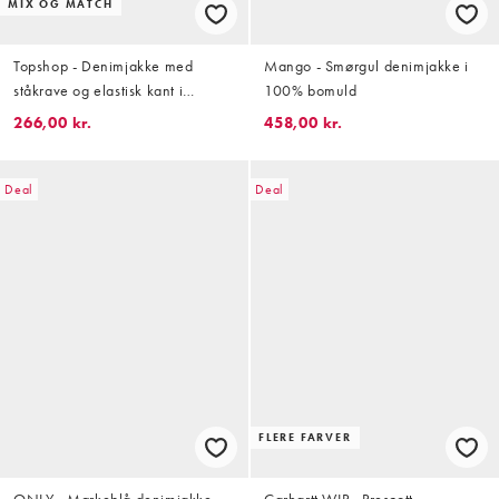
MIX OG MATCH
Topshop - Denimjakke med
Mango - Smørgul denimjakke i
ståkrave og elastisk kant i
100% bomuld
ultraslidt afbleget vask
266,00 kr.
458,00 kr.
Deal
Deal
FLERE FARVER
ONLY - Mørkeblå denimjakke
Carhartt WIP - Prescott -