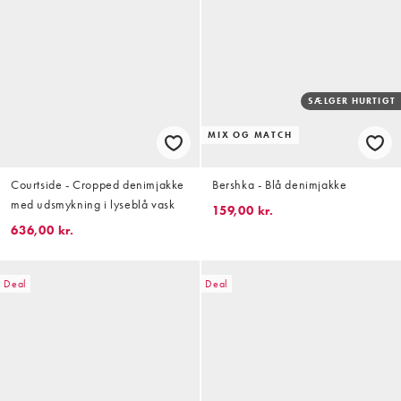
SÆLGER HURTIGT
MIX OG MATCH
Courtside - Cropped denimjakke
Bershka - Blå denimjakke
med udsmykning i lyseblå vask
159,00 kr.
636,00 kr.
Deal
Deal