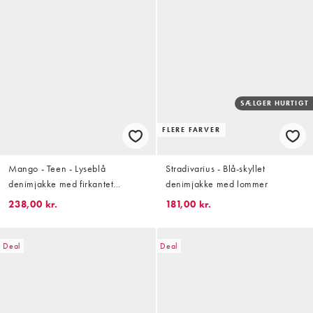
SÆLGER HURTIGT
FLERE FARVER
Mango - Teen - Lyseblå
Stradivarius - Blå-skyllet
denimjakke med firkantet
denimjakke med lommer
pasform i 100% bomuld
238,00 kr.
181,00 kr.
Deal
Deal