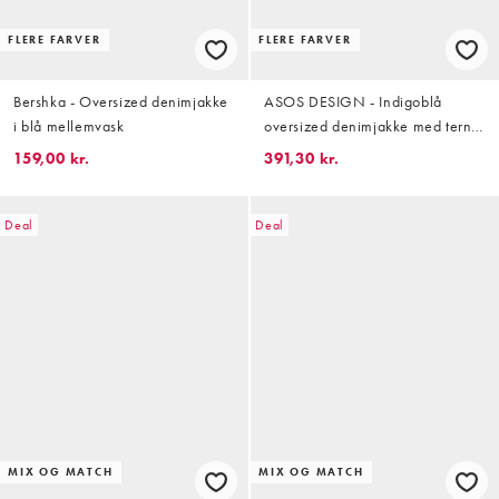
FLERE FARVER
FLERE FARVER
Bershka - Oversized denimjakke
ASOS DESIGN - Indigoblå
i blå mellemvask
oversized denimjakke med ternet
print på manchetterne
159,00 kr.
391,30 kr.
Deal
Deal
MIX OG MATCH
MIX OG MATCH