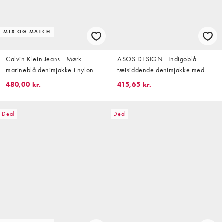
MIX OG MATCH
Calvin Klein Jeans - Mørk
ASOS DESIGN - Indigoblå
marineblå denimjakke i nylon -
tætsiddende denimjakke med
Del af sæt
ståkrave
480,00 kr.
415,65 kr.
Deal
Deal