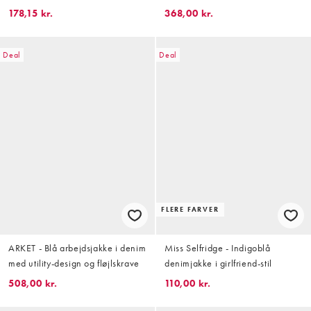
blomstermønster - Del af sæt
leopardprint
178,15 kr.
368,00 kr.
Deal
Deal
FLERE FARVER
ARKET - Blå arbejdsjakke i denim
Miss Selfridge - Indigoblå
med utility-design og fløjlskrave
denimjakke i girlfriend-stil
508,00 kr.
110,00 kr.