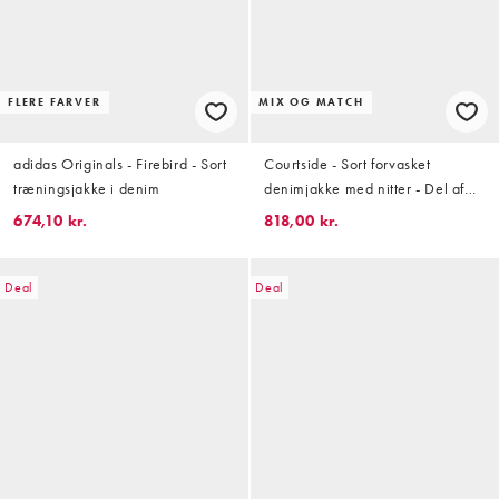
FLERE FARVER
MIX OG MATCH
adidas Originals - Firebird - Sort
Courtside - Sort forvasket
træningsjakke i denim
denimjakke med nitter - Del af
sæt
674,10 kr.
818,00 kr.
Deal
Deal