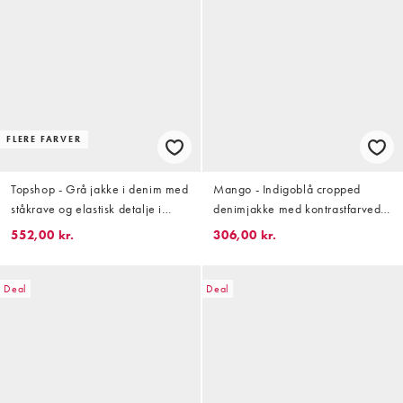
FLERE FARVER
Topshop - Grå jakke i denim med
Mango - Indigoblå cropped
ståkrave og elastisk detalje i
denimjakke med kontrastfarvede
kanten
stikninger
552,00 kr.
306,00 kr.
Deal
Deal