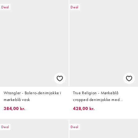
Deal
Deal
Wrangler - Bolero-denimjakke i
True Religion - Mørkeblå
mørkeblå vask
cropped denimjakke med
syninger i kontrastfarve
384,00 kr.
428,00 kr.
Deal
Deal