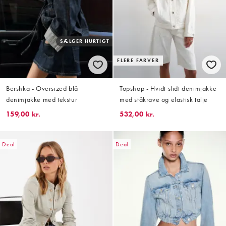
SÆLGER HURTIGT
FLERE FARVER
Bershka - Oversized blå
Topshop - Hvidt slidt denimjakke
denimjakke med tekstur
med ståkrave og elastisk talje
159,00 kr.
532,00 kr.
Deal
Deal