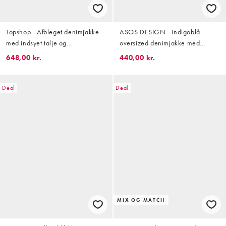
Topshop - Afbleget denimjakke
ASOS DESIGN - Indigoblå
med indsyet talje og
oversized denimjakke med
skulderpuder
kinakrave
648,00 kr.
440,00 kr.
Deal
Deal
MIX OG MATCH