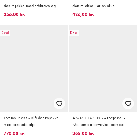
denimjakke med ståkrave og
denimjakke i aries blue
indsyede detaljer
356,00 kr.
426,00 kr.
Deal
Deal
Tommy Jeans - Blå denimjakke
ASOS DESIGN - Arbejdstøj -
med bindedetalje
Mellemblå forvasket bomber-
jakke i denim
770,00 kr.
368,00 kr.