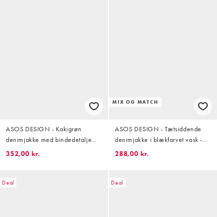
MIX OG MATCH
ASOS DESIGN - Kakigrøn
ASOS DESIGN - Tætsiddende
denimjakke med bindedetalje
denimjakke i blækfarvet vask -
bagpå
Del af sæt
352,00 kr.
288,00 kr.
Deal
Deal