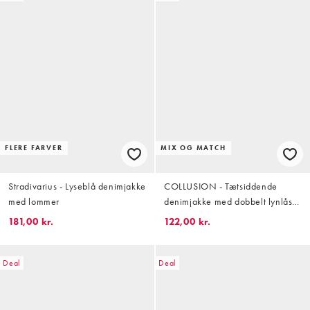
FLERE FARVER
MIX OG MATCH
Stradivarius - Lyseblå denimjakke
COLLUSION - Tætsiddende
med lommer
denimjakke med dobbelt lynlås i
lys vask
181,00 kr.
122,00 kr.
Deal
Deal