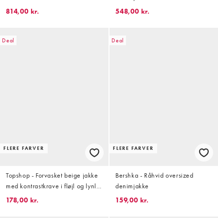
af sæt
814,00 kr.
548,00 kr.
Deal
Deal
FLERE FARVER
FLERE FARVER
Topshop - Forvasket beige jakke
Bershka - Råhvid oversized
med kontrastkrave i fløjl og lynlås
denimjakke
foran
178,00 kr.
159,00 kr.