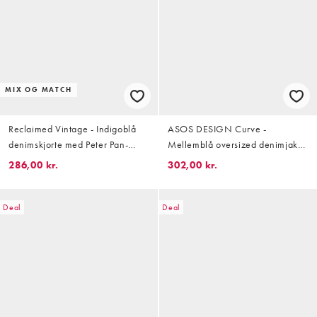
MIX OG MATCH
Reclaimed Vintage - Indigoblå
ASOS DESIGN Curve -
denimskjorte med Peter Pan-
Mellemblå oversized denimjakke
krave
i 90'er-stil
286,00 kr.
302,00 kr.
Deal
Deal