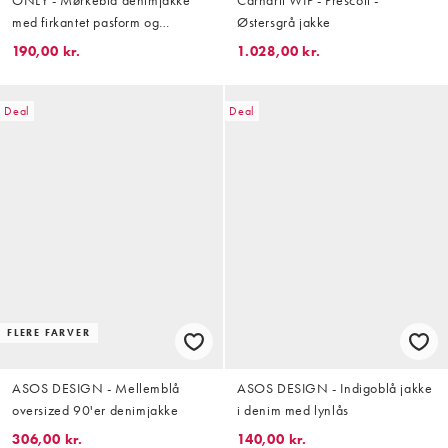
med firkantet pasform og
Østersgrå jakke
lommedetalje
190,00 kr.
1.028,00 kr.
Deal
Deal
FLERE FARVER
ASOS DESIGN - Mellemblå
ASOS DESIGN - Indigoblå jakke
oversized 90'er denimjakke
i denim med lynlås
306,00 kr.
140,00 kr.