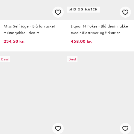
MIX OG MATCH
Miss Selfridge - Blå forvasket
Liquor N Poker - Blå denimjakke
militærjakke i denim
med nålestriber og firkantet
pasform samt broderede detaljer
234,50 kr.
458,00 kr.
- Del af sæt
Deal
Deal