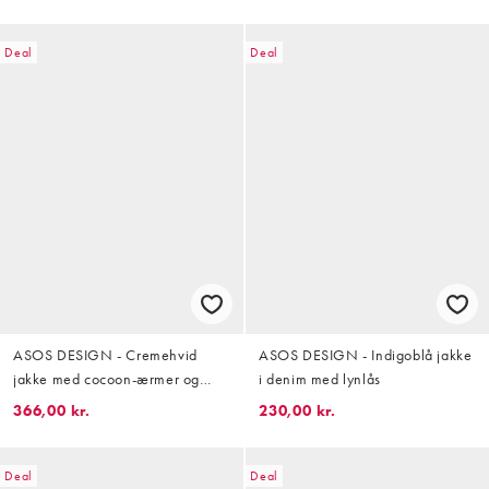
Deal
Deal
ASOS DESIGN - Cremehvid
ASOS DESIGN - Indigoblå jakke
jakke med cocoon-ærmer og
i denim med lynlås
indsyet talje
366,00 kr.
230,00 kr.
Deal
Deal