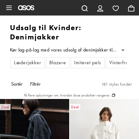
Gå til hovedindhold
Udsalg til Kvinder:
Denimjakker
Kør lag-på-lag med vores udsalg af denimjakker til kvinder, hv
...
Læderjakker
Blazere
Imiteret pels
Vinterfrakker
Sortér
Filtrér
181 styles fundet
Få flere oplysninger om, hvordan disse produkter rangeres
Deal
Deal