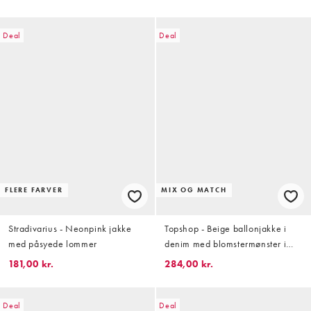
Deal
Deal
FLERE FARVER
MIX OG MATCH
Stradivarius - Neonpink jakke
Topshop - Beige ballonjakke i
med påsyede lommer
denim med blomstermønster i
jacquard
181,00 kr.
284,00 kr.
Deal
Deal