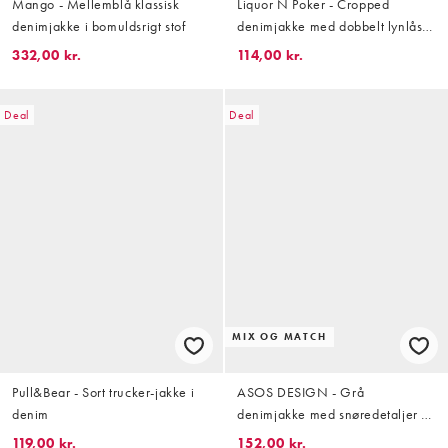
Mango - Mellemblå klassisk
Liquor N Poker - Cropped
denimjakke i bomuldsrigt stof
denimjakke med dobbelt lynlås i
tonet vask i firkantet pasform -
332,00 kr.
114,00 kr.
Del af sæt
Deal
Deal
MIX OG MATCH
Pull&Bear - Sort trucker-jakke i
ASOS DESIGN - Grå
denim
denimjakke med snøredetaljer -
Del af sæt
119,00 kr.
152,00 kr.