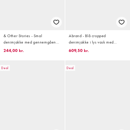
& Other Stories - Smal
Abrand - Blå cropped
denimjakke med gennemgående
denimjakke i lys vask med
lynlås i mellemblå vask
bomber-design og brystlomme
244,00 kr.
609,50 kr.
Deal
Deal