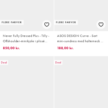
FLERE FARVER
FLERE FARVER
Never Fully Dressed Plus - Tilly -
ASOS DESIGN Curve - Sort
Offshoulder-minikjole i plissé
mini-sundress med halterneck og
med kalejdoskopprint
swing-snit i poplin
850,00 kr.
188,00 kr.
Deal
Deal