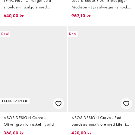
TFNC Plus - Citrongul cold
Lace & Beads Plus - Brudepiger -
shoulder-maxikjole med
Madison - Lys salviegrøn smock-
vandfaldsudskæring og rynkede
maxikjole med dyb udskæring og
640,00 kr.
962,10 kr.
ærmer
gennemsigtige ærmer
Deal
Deal
FLERE FARVER
ASOS DESIGN Curve -
ASOS DESIGN Curve - Rød
Olivengrøn forvasket hybrid-T-
bandeau-maxikjole med kiler i
shirt-kjole i minilængde
kanten
368,00 kr.
420,00 kr.