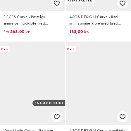
FLERE FARVER
PIECES Curve - Pastelgul
ASOS DESIGN Curve - Rød
ærmeløs maxikjole med
mini-sommerkjole med bred
småblomstret print og smock
halsudskæring og skulptureret
Fra
368,00 kr.
188,00 kr.
bryst samt kanter i broderie
anglaise
Deal
Deal
SÆLGER HURTIGT
Vero Moda Curve - Ærmeløs
ASOS DESIGN Curve maxikjole