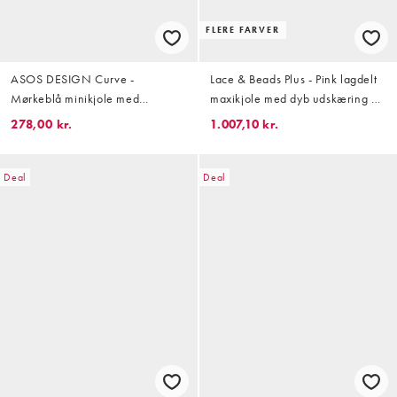
FLERE FARVER
ASOS DESIGN Curve -
Lace & Beads Plus - Pink lagdelt
Mørkeblå minikjole med
maxikjole med dyb udskæring og
keyhole-udskæring og rynker i
flæser i tyl
278,00 kr.
1.007,10 kr.
denim
Deal
Deal