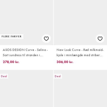
FLERE FARVER
ASOS DESIGN Curve - Selina -
New Look Curve - Rød milkmaid-
Sort sundress til stranden i
kjole i minilængde med striber
maxilængde i bomuld med
og flæser
278,00 kr.
306,00 kr.
tekstur og rynker
Deal
Deal