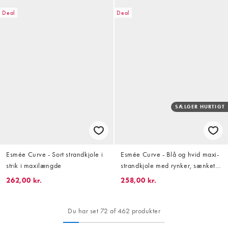
Deal
Deal
SÆLGER HURTIGT
Esmée Curve - Sort strandkjole i
Esmée Curve - Blå og hvid maxi-
strik i maxilængde
strandkjole med rynker, sænket
talje og gingham-tern
262,00 kr.
258,00 kr.
Du har set 72 af 462 produkter