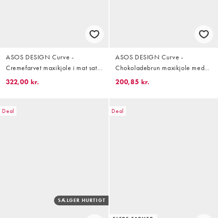
ASOS DESIGN Curve -
ASOS DESIGN Curve -
Cremefarvet maxikjole i mat satin
Chokoladebrun maxikjole med
med V-hals og blonder samt rødt
V-hals og tætsiddende talje med
322,00 kr.
200,85 kr.
blomstermønster
sømdetaljer
Deal
Deal
SÆLGER HURTIGT