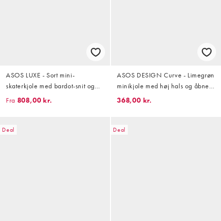
ASOS LUXE - Sort mini-
ASOS DESIGN Curve - Limegrøn
skaterkjole med bardot-snit og
minikjole med høj hals og åbne
pyntebuket
ærmer i chiffon
Fra
808,00 kr.
368,00 kr.
Deal
Deal