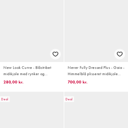
New Look Curve - Blåstribet
Never Fully Dressed Plus - Gaia -
midikjole med rynker og
Himmelblå plisseret midikjole
bindebånd på ryggen
med lange ærmer og print
280,00 kr.
700,00 kr.
Deal
Deal