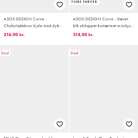
FLERE FARVER
ASOS DESIGN Curve -
ASOS DESIGN Curve - Støvet
Chokoladebrun kjole med dyb
blå afslappet kortærmet minikjole
rund ryg i bomuldsblanding
i poplin
216,00 kr.
314,00 kr.
Deal
Deal