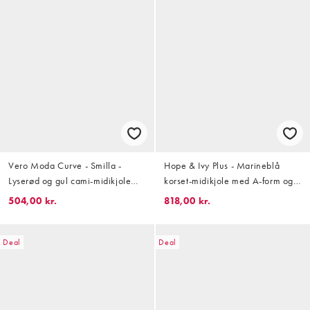
Vero Moda Curve - Smilla -
Hope & Ivy Plus - Marineblå
Lyserød og gul cami-midikjole
korset-midikjole med A-form og
med flæsedetaljer og
stropper samt blomstermønster
504,00 kr.
818,00 kr.
blomstermønster i chiffon
Deal
Deal