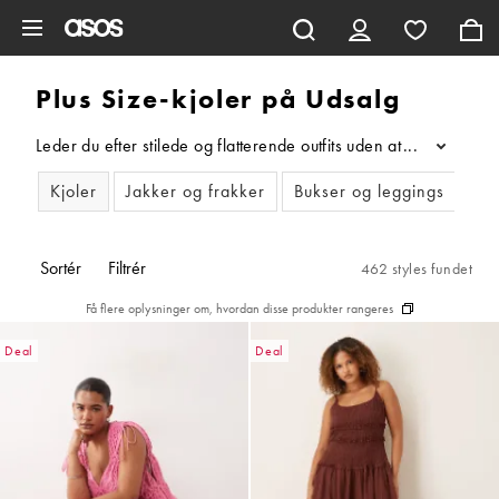
Gå til hovedindhold
Plus Size-kjoler på Udsalg
Leder du efter stilede og flatterende outfits uden at skulle bet
...
Kjoler
Jakker og frakker
Bukser og leggings
To
Sortér
Filtrér
462 styles fundet
Få flere oplysninger om, hvordan disse produkter rangeres
Deal
Deal