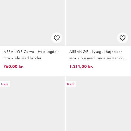
ARRANGE Curve - Hvid lagdelt
ARRANGE - Lysegul højhalset
maxikjole med broderi
maxikjole med lange ærmer og
tekstureret paillet-udsmykning
760,00 kr.
1.214,00 kr.
Deal
Deal