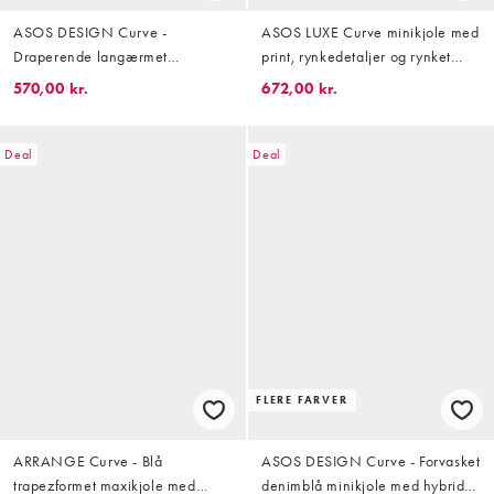
ASOS DESIGN Curve -
ASOS LUXE Curve minikjole med
Draperende langærmet
print, rynkedetaljer og rynket
maxikjole med blomstermønster
nederdel i sløret prikprint
570,00 kr.
672,00 kr.
og flæser samt rå sømkanter
Deal
Deal
FLERE FARVER
ARRANGE Curve - Blå
ASOS DESIGN Curve - Forvasket
trapezformet maxikjole med
denimblå minikjole med hybrid-