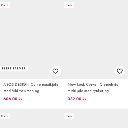
Deal
Deal
FLERE FARVER
ASOS DESIGN Curve maxikjole
New Look Curve - Cremehvid
med fuld volumen og
midikjole med rynker og
kappeærmer med godets i Multi
blomstermønster
606,00 kr.
332,00 kr.
Deal
Deal