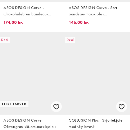
ASOS DESIGN Curve -
ASOS DESIGN Curve - Sort
Chokoladebrun bandeau-
bandeau-maxikjole i
maxikjole i gennemsigtig mesh
gennemsigtig mesh
174,00 kr.
146,00 kr.
Deal
Deal
FLERE FARVER
ASOS DESIGN Curve -
COLLUSION Plus - Skjortekjole
Olivengrøn slå-om-maxikjole i
med skyllevask