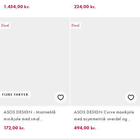
blouson-ærmer og bindebånd i
T-shirtdesign
1.454,00 kr.
224,00 kr.
halsen samt
blomsterapplikationer
Deal
Deal
FLERE FARVER
ASOS DESIGN - Marineblå
ASOS DESIGN Curve maxikjole
minikjole med smal
med asymmetrisk overdel og
halsudskæring og skulpturel
blouson-ærmer i olivengrøn
172,00 kr.
494,00 kr.
detalje over brystet samt
gingham-tern og broderede