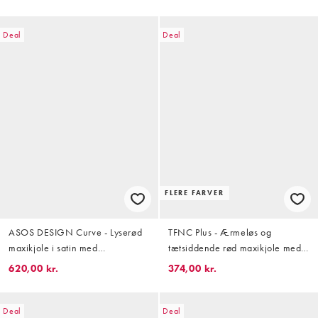
talje og maxilængde i burgundy
Deal
Deal
FLERE FARVER
ASOS DESIGN Curve - Lyserød
TFNC Plus - Ærmeløs og
maxikjole i satin med
tætsiddende rød maxikjole med
blomsterprint og flagermusærmer
V-hals og rynket front
620,00 kr.
374,00 kr.
Deal
Deal