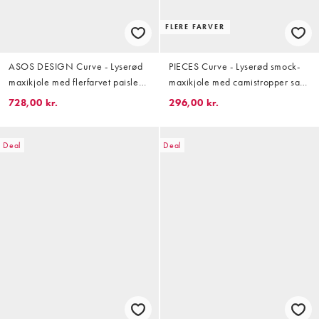
FLERE FARVER
ASOS DESIGN Curve - Lyserød
PIECES Curve - Lyserød smock-
maxikjole med flerfarvet paisley-
maxikjole med camistropper samt
mønster og camistropper samt
småblomstret print
728,00 kr.
296,00 kr.
udmykning og udskæringsdetalje
ved brystet
Deal
Deal