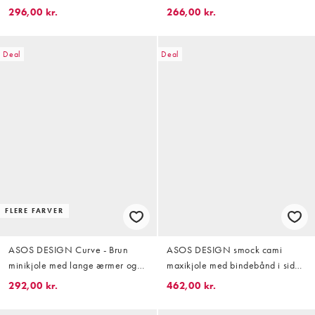
bomuldshør med halterneck
296,00 kr.
266,00 kr.
Deal
Deal
FLERE FARVER
ASOS DESIGN Curve - Brun
ASOS DESIGN smock cami
minikjole med lange ærmer og
maxikjole med bindebånd i siden
blomstermønster
i vasket olivengrøn
292,00 kr.
462,00 kr.