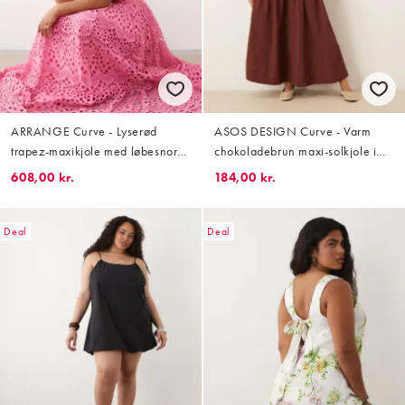
ARRANGE Curve - Lyserød
ASOS DESIGN Curve - Varm
trapez-maxikjole med løbesnor
chokoladebrun maxi-solkjole i
og broderie anglaise
krølstof med smocksyninger og
608,00 kr.
184,00 kr.
lavtsiddende talje
Deal
Deal