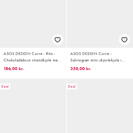
ASOS DESIGN Curve - Rita -
ASOS DESIGN Curve -
Chokoladebrun strandkjole med
Salviegrøn mini-skjortekjole i
plisseringer
dobbelt stof med brede
186,00 kr.
350,00 kr.
ærmekanter og store lommer
Deal
Deal