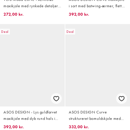
maxikjole med rynkede detaljer
i sort med batwing-ærmer, flettet
og stort blomstermønster
detalje, rynket talje og plissé
272,00 kr.
392,00 kr.
Deal
Deal
ASOS DESIGN - Lys guldfarvet
ASOS DESIGN Curve
maxikjole med dyb rund hals i
struktureret bomuldskjole med
metallisk strik
bindebånd ved barmen, sænket
392,00 kr.
332,00 kr.