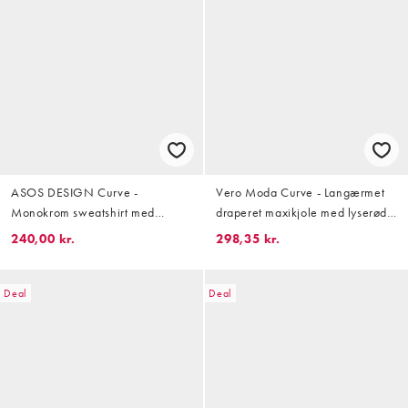
ASOS DESIGN Curve -
Vero Moda Curve - Langærmet
Monokrom sweatshirt med
draperet maxikjole med lyserødt
hybrid-tekstur og midikjole under
og orange marmorprint i mesh
240,00 kr.
298,35 kr.
Deal
Deal