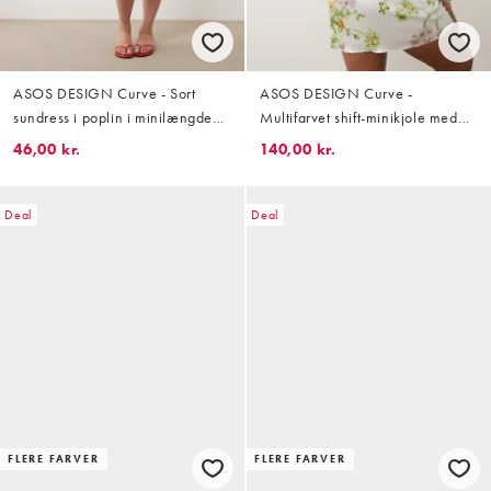
ASOS DESIGN Curve - Sort
ASOS DESIGN Curve -
sundress i poplin i minilængde
Multifarvet shift-minikjole med
med bindestropper og puf-design
sløjfedetalje på ryggen og
46,00 kr.
140,00 kr.
blomstermønster
Deal
Deal
FLERE FARVER
FLERE FARVER