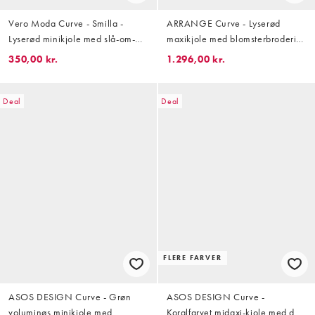
Vero Moda Curve - Smilla -
ARRANGE Curve - Lyserød
Lyserød minikjole med slå-om-
maxikjole med blomsterbroderi
snit foran, lange ærmer og
og satin-overlag
350,00 kr.
1.296,00 kr.
blomstermønster i chiffon
Deal
Deal
FLERE FARVER
ASOS DESIGN Curve - Grøn
ASOS DESIGN Curve -
voluminøs minikjole med
Koralfarvet midaxi-kjole med dyb