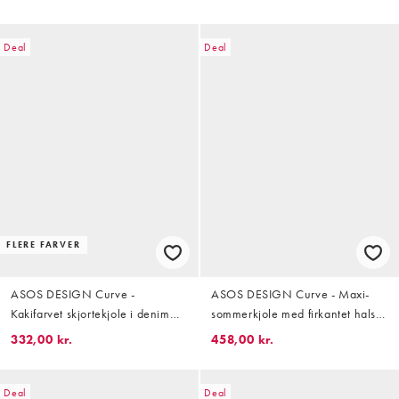
Deal
Deal
FLERE FARVER
ASOS DESIGN Curve -
ASOS DESIGN Curve - Maxi-
Kakifarvet skjortekjole i denim
sommerkjole med firkantet hals
med firkantet pasform og
og dyb udskæring i lyserødt
332,00 kr.
458,00 kr.
lommedetalje
gingham-tern
Deal
Deal