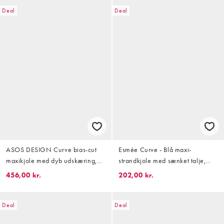
kanter
Deal
Deal
ASOS DESIGN Curve bias-cut
Esmée Curve - Blå maxi-
maxikjole med dyb udskæring,
strandkjole med sænket talje,
cami-stropper, fulde godets og
rynker og småblomstret print
456,00 kr.
202,00 kr.
tørklædedetalje i chokolade
Deal
Deal