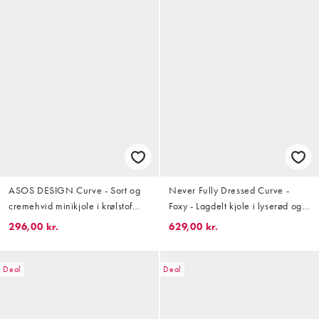
ASOS DESIGN Curve - Sort og
Never Fully Dressed Curve -
cremehvid minikjole i krølstof
Foxy - Lagdelt kjole i lyserød og
med farveblok-design
orange
296,00 kr.
629,00 kr.
Deal
Deal