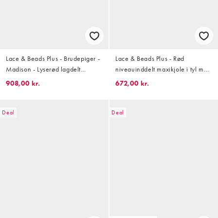
Lace & Beads Plus - Brudepiger -
Lace & Beads Plus - Rød
Madison - Lyserød lagdelt
niveauinddelt maxikjole i tyl med
maxikjole med smock-snit og
flæsedetaljer
908,00 kr.
672,00 kr.
flagrende ærmer
Deal
Deal